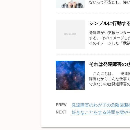
ないって不安だし、怖いで
シンプルに行動す
発達障がい支援センター
する。 そのイメージし
そのイメージした「我欲」
それは発達障害の
こんにちは、 発達障
障害だからこんな仕事
できないのは発達障害のせ
PREV
発達障害のわが子の危険回避
NEXT
好きなことをする時間を増や