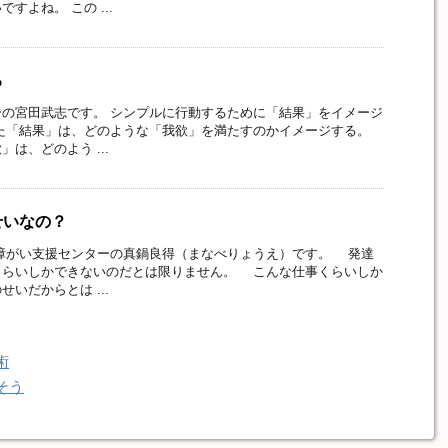
すよね。 この ...
る
の宮田武志です。 シンプルに行動するために「結果」をイメージ
た「結果」は、どのような「我欲」を満たすのかイメージする。
は、どのよう ...
せいなの？
がい支援センターの真鍋良得（まなべりょうえ）です。 発達
くらいしかできないのだとは限りません。 こんな仕事くらいしか
いだからとは ...
術
そう