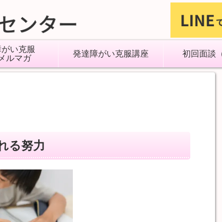
障がい克服
発達障がい克服講座
初回面談
メルマガ
れる努力