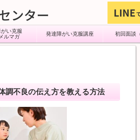
障がい克服
発達障がい克服講座
初回面談
メルマガ
体調不良の伝え方を教える方法