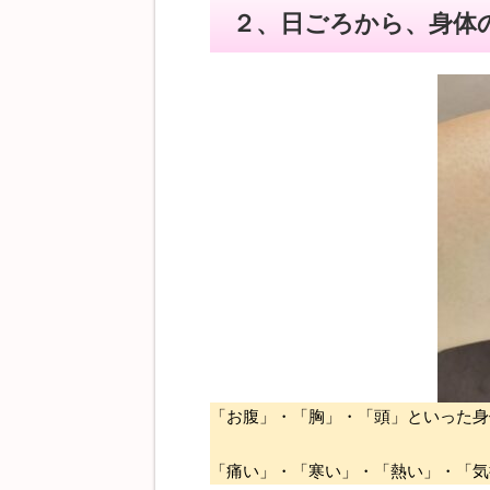
２、日ごろから、身体
「お腹」・「胸」・「頭」といった身
「痛い」・「寒い」・「熱い」・「気