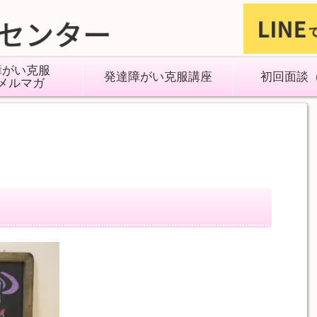
障がい克服
発達障がい克服講座
初回面談
メルマガ