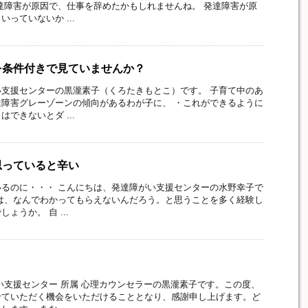
達障害が原因で、仕事を辞めたかもしれませんね。 発達障害が原
っていないか ...
を条件付きで見ていませんか？
支援センターの黒瀧素子（くろたきもとこ）です。 子育て中のあ
障害グレーゾーンの傾向があるわが子に、 ・これができるように
できないとダ ...
思っていると辛い
るのに・・・ こんにちは、発達障がい支援センターの水野幸子で
は、なんでわかってもらえないんだろう。と思うことを多く経験し
ょうか。 自 ...
い支援センター 所属 心理カウンセラーの黒瀧素子です。この度、
せていただく機会をいただけることとなり、感謝申し上げます。ど