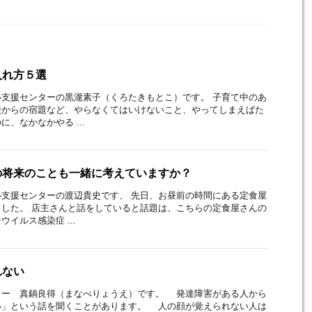
入れ方５選
支援センターの黒瀧素子（くろたきもとこ）です。 子育て中のあ
校からの宿題など、やらなくてはいけないこと、やってしまえばた
、なかなかやる ...
の将来のことも一緒に考えていますか？
支援センターの渡辺貴史です、 先日、お昼前の時間にある定食屋
した。 店主さんと話をしていると話題は、こちらの定食屋さんの
イルス感染症 ...
れない
ー 真鍋良得（まなべりょうえ）です。 発達障害がある人から
い」という話を聞くことがあります。 人の顔が覚えられない人は