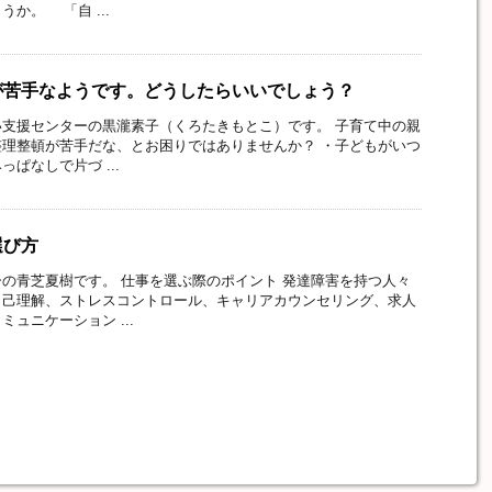
か。 「自 ...
が苦手なようです。どうしたらいいでしょう？
支援センターの黒瀧素子（くろたきもとこ）です。 子育て中の親
理整頓が苦手だな、とお困りではありませんか？ ・子どもがいつ
ぱなしで片づ ...
選び方
の青芝夏樹です。 仕事を選ぶ際のポイント 発達障害を持つ人々
自己理解、ストレスコントロール、キャリアカウンセリング、求人
ュニケーション ...