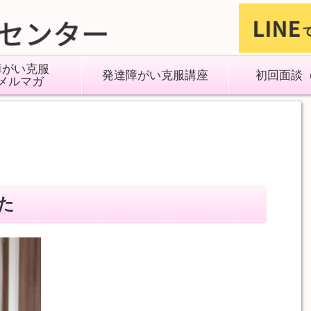
障がい克服
発達障がい克服講座
初回面談
メルマガ
た