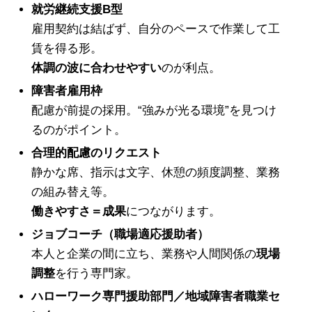
就労継続支援B型
雇用契約は結ばず、自分のペースで作業して工
賃を得る形。
体調の波に合わせやすい
のが利点。
障害者雇用枠
配慮が前提の採用。“強みが光る環境”を見つけ
るのがポイント。
合理的配慮のリクエスト
静かな席、指示は文字、休憩の頻度調整、業務
の組み替え等。
働きやすさ＝成果
につながります。
ジョブコーチ（職場適応援助者）
本人と企業の間に立ち、業務や人間関係の
現場
調整
を行う専門家。
ハローワーク専門援助部門／地域障害者職業セ