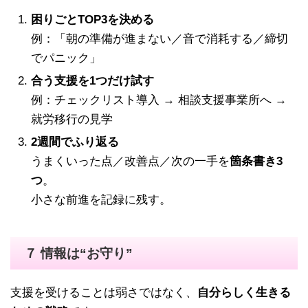
困りごとTOP3を決める
例：「朝の準備が進まない／音で消耗する／締切
でパニック」
合う支援を1つだけ試す
例：チェックリスト導入 → 相談支援事業所へ →
就労移行の見学
2週間でふり返る
うまくいった点／改善点／次の一手を
箇条書き3
つ
。
小さな前進を記録に残す。
７ 情報は“お守り”
支援を受けることは弱さではなく、
自分らしく生きる