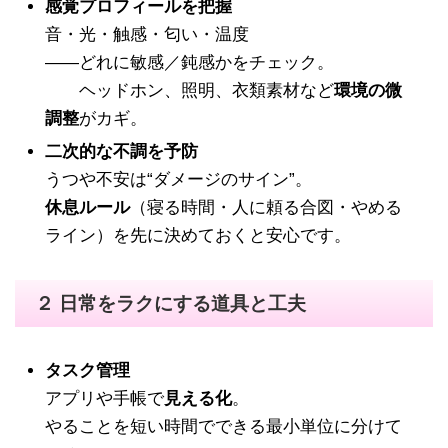
感覚プロフィールを把握
音・光・触感・匂い・温度
——どれに敏感／鈍感かをチェック。
ヘッドホン、照明、衣類素材など
環境の微
調整
がカギ。
二次的な不調を予防
うつや不安は“ダメージのサイン”。
休息ルール
（寝る時間・人に頼る合図・やめる
ライン）を先に決めておくと安心です。
２ 日常をラクにする道具と工夫
タスク管理
アプリや手帳で
見える化
。
やることを短い時間でできる最小単位に分けて