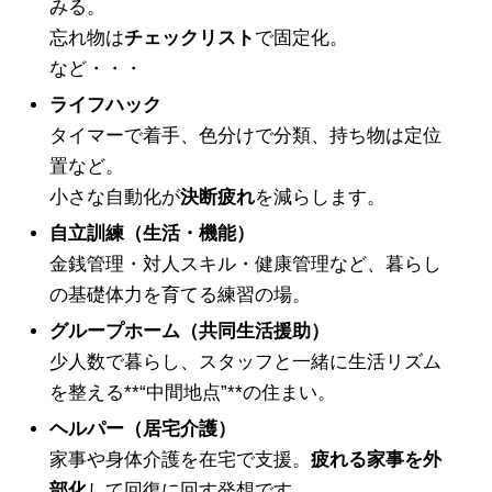
みる。
忘れ物は
チェックリスト
で固定化。
など・・・
ライフハック
タイマーで着手、色分けで分類、持ち物は定位
置など。
小さな自動化が
決断疲れ
を減らします。
自立訓練（生活・機能）
金銭管理・対人スキル・健康管理など、暮らし
の基礎体力を育てる練習の場。
グループホーム（共同生活援助）
少人数で暮らし、スタッフと一緒に生活リズム
を整える**“中間地点”**の住まい。
ヘルパー（居宅介護）
家事や身体介護を在宅で支援。
疲れる家事を外
部化
して回復に回す発想です。