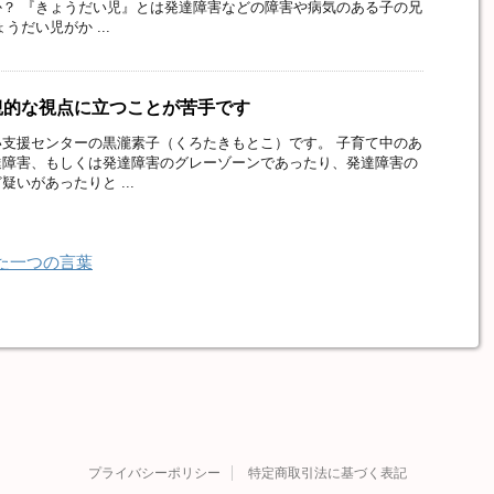
？ 『きょうだい児』とは発達障害などの障害や病気のある子の兄
うだい児がか ...
観的な視点に立つことが苦手です
支援センターの黒瀧素子（くろたきもとこ）です。 子育て中のあ
達障害、もしくは発達障害のグレーゾーンであったり、発達障害の
いがあったりと ...
た一つの言葉
プライバシーポリシー
特定商取引法に基づく表記