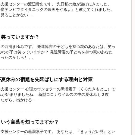
支援センターの渡辺貴史です。 先日私の娘が遊びにきました。
今度テレビでタイタニックの映画をやるよ」と教えてくれました。
ることかない ...
、笑っていますか？
の西浦まゆみです。 発達障害の子どもを持つ親のあなたは、笑っ
のわが子は笑っていますか？ 発達障害の子どもを持つ親のあなた
たのかしらと ...
が夏休みの宿題を先延ばしにする理由と対策
支援センター 心理カウンセラーの黒瀧素子（くろたきもとこ）で
みが始まりましたね。 新型コロナウイルスの中の夏休みも２度
がら、出かける ...
という言葉を知ってますか？
支援センターの黒瀧素子です。 あなたは、『きょうだい児』とい