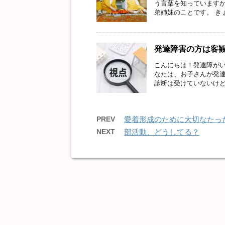
う言葉を知っていますか
弟姉妹のことです。 きょ
発達障害の方は客
こんにちは！発達障がい
なたは、お子さんが発
診断は受けていないけど疑
PREV
愛着形成のために大切なたっ
NEXT
部活動、どうしてる？