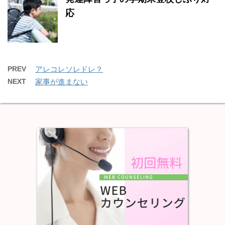
応
PREV
アレコレソレドレ？
NEXT
家事が進まない