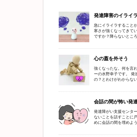
発達障害のイライ
急にイライラすることが
寒さが強くなってきてい
ですか？降らないところで
心の蓋を外そう
強くなったな。何を言わ
ーの水野幸子です。 発
の？とわけがわからない思
会話の間が怖い発
発達障がい支援センター
ないことを話すことに戸
めに会話の間を埋めようと